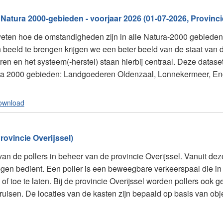
tura 2000-gebieden - voorjaar 2026 (01-07-2026, Provincie
 weten hoe de omstandigheden zijn in alle Natura-2000 gebieden 
 beeld te brengen krijgen we een beter beeld van de staat van 
oren en het systeem(-herstel) staan hierbij centraal. Deze datas
ra 2000 gebieden: Landgoederen Oldenzaal, Lonnekermeer, Eng
ownload
rovincie Overijssel)
 van de pollers in beheer van de provincie Overijssel. Vanuit d
egen bedient. Een poller is een beweegbare verkeerspaal die i
f toe te laten. Bij de provincie Overijssel worden pollers ook g
uisen. De locaties van de kasten zijn bepaald op basis van obje