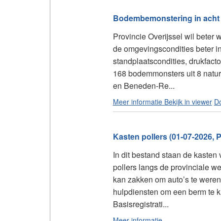
Bodembemonstering in acht Na
Provincie Overijssel wil beter
de omgevingscondities beter in
standplaatscondities, drukfact
168 bodemmonsters uit 8 natu
en Beneden-Re...
Meer informatie
Bekijk in viewer
D
Kasten pollers (01-07-2026, P
In dit bestand staan de kasten
pollers langs de provinciale w
kan zakken om auto’s te weren o
hulpdiensten om een berm te kr
Basisregistrati...
Meer informatie