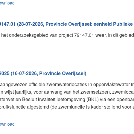
ownload
47.01 (28-07-2026, Provincie Overijssel: eenheid Publieke
an het onderzoeksgebied van project 79147.01 weer. In dit geb
025 (16-07-2026, Provincie Overijssel)
aangewezen officiële zwemwaterlocaties in oppervlaktewater in
n wijst jaarlijks, voor aanvang van het zwemseizoen, zwemloca
aterwet en Besluit kwaliteit leefomgeving (BKL) via een openba
uiksfunctie afgestemd (de zwemfunctie is kader stellend voor 
ownload